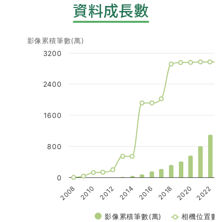
資料成長數
Chart
影像累積筆數(萬)
Combination chart with 2 data series.
View as data table, Chart
3200
The chart has 1 X axis displaying categories.
The chart has 2 Y axes displaying 相機位置數, and
2400
1600
800
0
2010
2020
2012
2022
2014
2
2016
2008
2018
影像累積筆數(萬)
相機位置數