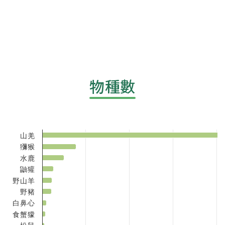
End of interactive chart.
物種數
Chart
Bar chart with 11 bars.
View as data table, Chart
山羌
The chart has 1 X axis displaying categories.
獼猴
The chart has 1 Y axis displaying 資料累積筆數(萬). Data 
水鹿
鼬獾
野山羊
野豬
白鼻心
食蟹獴